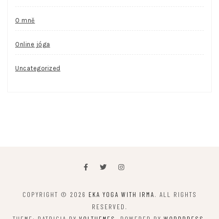
O mně
Online jóga
Uncategorized
COPYRIGHT © 2026
EKA YOGA WITH IRMA
. ALL RIGHTS
RESERVED.
THEME: PATRICIA BY
VOLTHEMES
. POWERED BY
WORDPRESS
.