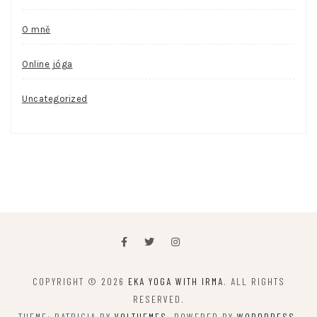
O mně
Online jóga
Uncategorized
COPYRIGHT © 2026
EKA YOGA WITH IRMA
. ALL RIGHTS
RESERVED.
THEME: PATRICIA BY
VOLTHEMES
. POWERED BY
WORDPRESS
.