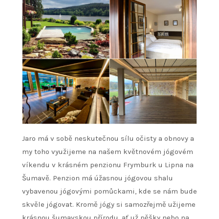
Jaro má v sobě neskutečnou sílu očisty a obnovy a
my toho využijeme na našem květnovém jógovém
víkendu v krásném penzionu Frymburk u Lipna na
Šumavě. Penzion má úžasnou jógovou shalu
vybavenou jógovými pomůckami, kde se nám bude
skvěle jógovat. Kromě jógy si samozřejmě užijeme
krásnou šumavskou přírodu, ať už pěšky nebo na