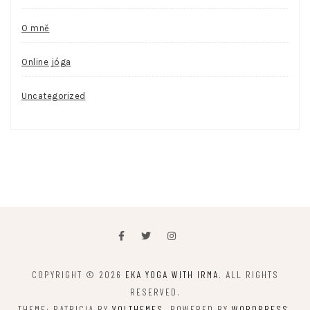
O mně
Online jóga
Uncategorized
COPYRIGHT © 2026
EKA YOGA WITH IRMA
. ALL RIGHTS
RESERVED.
THEME: PATRICIA BY
VOLTHEMES
. POWERED BY
WORDPRESS
.