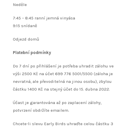
Neděle
7:45 – 8:45 ranní jemná vinyása
9:15 snídaně
Odjezd domů
Platební podmínky
Do 7 dní po přihlášení je potřeba uhradit zálohu ve
výši 2500 Kč na účet 699 776 5001/5500 (záloha je
nevratná, ale převoditelná na jinou osobu), zbylou
částku 1400 Kč na stejný účet do 15. dubna 2022.
Účast je garantována až po zaplacení zálohy,
potvrzení obdržíte emailem.
Chcete-li slevu Early Birds uhraďte celou částku 3