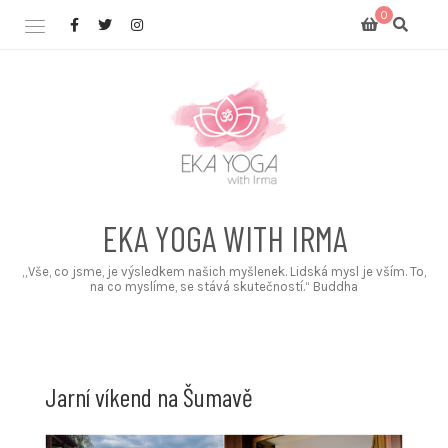
Skip
0
to
content
EKA YOGA WITH IRMA
„Vše, co jsme, je výsledkem našich myšlenek. Lidská mysl je vším. To,
na co myslíme, se stává skutečností.“ Buddha
Jarní víkend na Šumavě